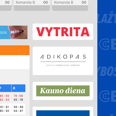
00
Komanda B
00
Komanda B
00
Komanda B
7
8
85 : 65
79 : 66
82 : 63
65 : 78
61 : 81
66 : 88
80 : 92
64 : 87