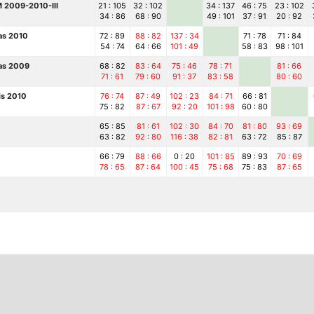
 2009-2010-III
21 : 105
32 : 102
34 : 137
46 : 75
23 : 102
34 : 86
68 : 90
49 : 101
37 : 91
20 : 92
as 2010
72 : 89
88 : 82
137 : 34
71 : 78
71 : 84
54 : 74
64 : 66
101 : 49
58 : 83
98 : 101
as 2009
68 : 82
83 : 64
75 : 46
78 : 71
81 : 66
71 : 61
79 : 60
91 : 37
83 : 58
80 : 60
is 2010
76 : 74
87 : 49
102 : 23
84 : 71
66 : 81
75 : 82
87 : 67
92 : 20
101 : 98
60 : 80
65 : 85
81 : 61
102 : 30
84 : 70
81 : 80
93 : 69
63 : 82
92 : 80
116 : 38
82 : 81
63 : 72
85 : 87
66 : 79
88 : 66
0 : 20
101 : 85
89 : 93
70 : 69
78 : 65
87 : 64
100 : 45
75 : 68
75 : 83
87 : 65