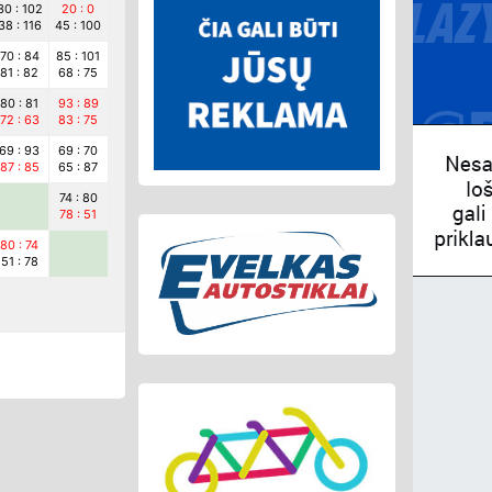
30 : 102
20 : 0
38 : 116
45 : 100
70 : 84
85 : 101
81 : 82
68 : 75
80 : 81
93 : 89
72 : 63
83 : 75
69 : 93
69 : 70
87 : 85
65 : 87
74 : 80
78 : 51
80 : 74
51 : 78