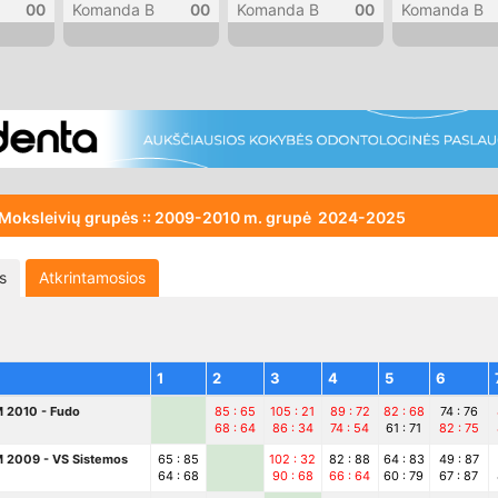
00
Komanda B
00
Komanda B
00
Komanda B
 Moksleivių grupės :: 2009-2010 m. grupė
2024-2025
s
Atkrintamosios
1
2
3
4
5
6
 2010 - Fudo
85 : 65
105 : 21
89 : 72
82 : 68
74 : 76
68 : 64
86 : 34
74 : 54
61 : 71
82 : 75
 2009 - VS Sistemos
65 : 85
102 : 32
82 : 88
64 : 83
49 : 87
64 : 68
90 : 68
66 : 64
60 : 79
67 : 87