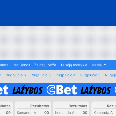
ltatai
Naujienos
Žaidėjų birža
Teisėjų mokykla
Media
r
Rugpjūčio 6
Rugpjūčio 5
Rugpjūčio 4
Rugpjūčio 3
Rugpjū
ltatas
Rezultatas
Rezultatas
Rezu
00
Komanda A
00
Komanda A
00
Komanda A