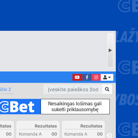
čio 2
ltatas
Rezultatas
Rezultatas
Rezul
00
Komanda A
00
Komanda A
00
Komanda A