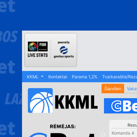
KKML
Kontaktai
Parama 1,2%
Tvarkaraštis/Rezu
Šiandien
Vaka
Rezu
Komanda A