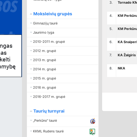
3.
Tornado KM
Moksleivių grupės
4.
KM Perkūn
Gimnazijų taurė
5.
KM Perkūn
Jaunimo lyga
2010-2011 m. grupė
6.
KA Snaiper
2012 m. grupė
7.
KA Žalgiris
2013 m. grupė
8.
NKA
2014 m. grupė
2015 m. grupė
2016 m. grupė
2016-2017 m. grupė
Taurių turnyrai
„Perkūno“ taurė
KKML Rudens taurė