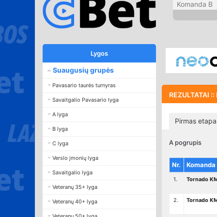
Komanda B
Lygos
Suaugusių grupės
Pavasario taurės turnyras
REZULTATAI ::
Savaitgalio Pavasario lyga
A lyga
Pirmas etapa
B lyga
A pogrupis
C lyga
Verslo įmonių lyga
Nr.
Komanda
Savaitgalio lyga
1.
Tornado KM
Veteranų 35+ lyga
2.
Tornado KM
Veteranų 40+ lyga
Veteranų 50+ lyga