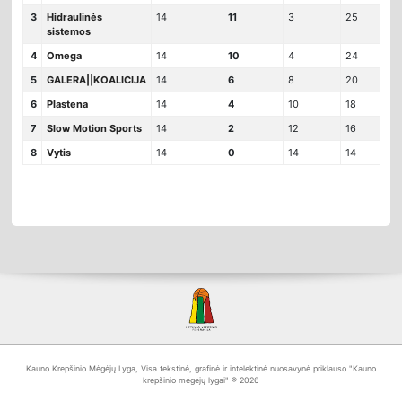
3
Hidraulinės
14
11
3
25
1
sistemos
4
Omega
14
10
4
24
2
5
GALERA||KOALICIJA
14
6
8
20
-
6
Plastena
14
4
10
18
-
7
Slow Motion Sports
14
2
12
16
-
8
Vytis
14
0
14
14
-
Kauno Krepšinio Mėgėjų Lyga, Visa tekstinė, grafinė ir intelektinė nuosavynė priklauso "Kauno
krepšinio mėgėjų lygai" ® 2026