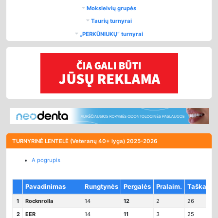
Moksleivių grupės
Taurių turnyrai
„PERKŪNIUKŲ“ turnyrai
TURNYRINĖ LENTELĖ (Veteranų 40+ lyga)
2025-2026
A pogrupis
Pavadinimas
Rungtynės
Pergalės
Pralaim.
Taškai
S
1
Rocknrolla
14
12
2
26
2
2
EER
14
11
3
25
1