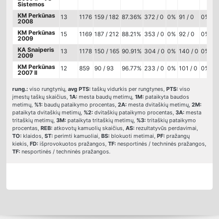
Sistemos
KM Perkūnas
13
1176
159 / 182
87.36%
372 / 0
0%
91 / 0
0%
0
2008
KM Perkūnas
15
1169
187 / 212
88.21%
353 / 0
0%
92 / 0
0%
0
2009
KA Snaiperis
13
1178
150 / 165
90.91%
304 / 0
0%
140 / 0
0%
0
2009
KM Perkūnas
12
859
90 / 93
96.77%
233 / 0
0%
101 / 0
0%
0
2007 II
rung.:
viso rungtynių,
avg PTS:
taškų vidurkis per rungtynes,
PTS:
viso
įmestų taškų skaičius,
1A:
mesta baudų metimų,
1M:
pataikyta baudos
metimų,
%1:
baudų pataikymo procentas,
2A:
mesta dvitaškių metimų,
2M:
pataikyta dvitaškių metimų,
%2:
dvitaškių pataikymo procentas,
3A:
mesta
tritaškių metimų,
3M:
pataikyta tritaškių metimų,
%3:
tritaškių pataikymo
procentas,
REB:
atkovotų kamuolių skaičius,
AS:
rezultatyvūs perdavimai,
TO:
klaidos,
ST:
perimti kamuoliai,
BS:
blokuoti metimai,
PF:
pražangų
kiekis,
FD:
išprovokuotos pražangos,
TF:
nesportinės / techninės pražangos,
TF:
nesportinės / techninės pražangos.