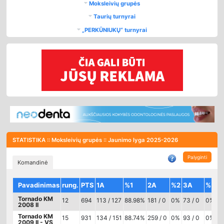
Moksleivių grupės
Taurių turnyrai
„PERKŪNIUKŲ“ turnyrai
STATISTIKA :: Moksleivių grupės :: Jaunimo lyga
2025-2026
Palyginti
Komandinė
Pavadinimas
rung.
PTS
1A
%1
2A
%2
3A
%3
R
Tornado KM
12
694
113 / 127
88.98%
181 / 0
0%
73 / 0
0%
0
2008 II
Tornado KM
15
931
134 / 151
88.74%
259 / 0
0%
93 / 0
0%
0
2009 II - VS