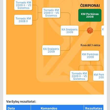
Tornado KM
2009 II - VS
Sistemos
Tornado KM
2009 II - VS
KM Perkūnas
Sistemos
2008
Tornado KM
2008 II
KM Pe
KA Snaiperis
2
2009
KA Snaiperis
2009
KM Perkūnas
2009
Tornado KM
KM Perkūna
2009 II - VS
2009
Sistemos
Varžybų rezultatai:
Data
Komandos
Rezultatas