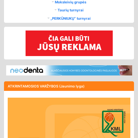
Moksleivių grupės
Taurių turnyrai
„PERKŪNIUKŲ“ turnyrai
ATKRINTAMOSIOS VARŽYBOS (Jaunimo lyga)