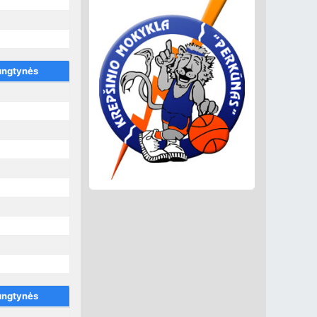
ungtynės
ungtynės