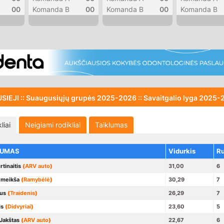
00
Komanda B
00
Komanda B
00
Komanda B
IEJI :: Suaugusiųjų grupės 2025-2026 :: Savaitgalio lyga
2025-
liai
Neigiami rodikliai
Taiklumas
GUMAS
Vidurkis
R
tinaitis
(
ARV auto
)
31,00
6
emeikša
(
Ramybėlė
)
30,29
7
us
(
Traidenis
)
26,29
7
is
(
Didvyriai
)
23,60
5
Jakštas
(
ARV auto
)
22,67
6