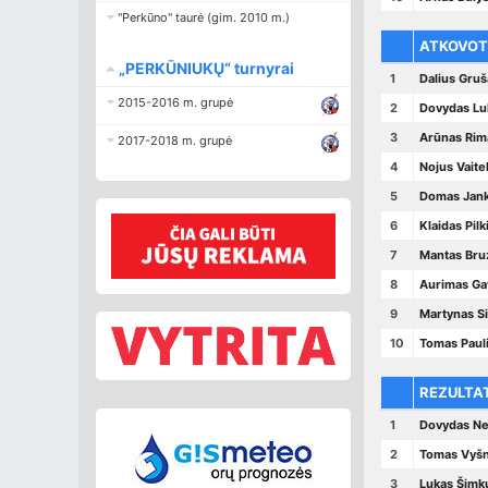
"Perkūno" taurė (gim. 2010 m.)
ATKOVOT
„PERKŪNIUKŲ“ turnyrai
1
Dalius Gru
2015-2016 m. grupė
2
Dovydas Lu
3
Arūnas Rim
2017-2018 m. grupė
4
Nojus Vait
5
Domas Jan
6
Klaidas Pilk
7
Mantas Bru
8
Aurimas Ga
9
Martynas Si
10
Tomas Paul
REZULTA
1
Dovydas N
2
Tomas Vyšn
3
Lukas Šimk