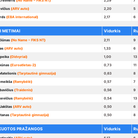
Kreimeris
(
No Name – FIKS NT
)
2,29
7
vičius
(
ARV auto
)
2,20
5
rds
(
EBA international
)
2,17
6
I METIMAI
Vidurkis
R
čiūnas
(
No Name – FIKS NT
)
2,11
9
as
(
ARV auto
)
1,33
6
upeika
(
Didvyriai
)
1,00
13
ekūnas
(
Euroatletas-2
)
0,73
11
Matelionis
(
Tarptautinė gimnazija
)
0,63
8
emeikša
(
Ramybėlė
)
0,57
7
bavičius
(
Traidenis
)
0,56
9
kevičius
(
Ramybėlė
)
0,54
13
Jakštas
(
ARV auto
)
0,50
6
itanas
(
Tarptautinė gimnazija
)
0,50
8
KUOTOS PRAŽANGOS
Vidurkis
R