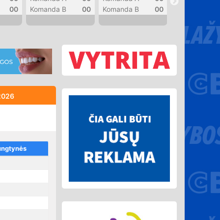
00
Komanda B
00
Komanda B
00
Komanda B
2026
ungtynės