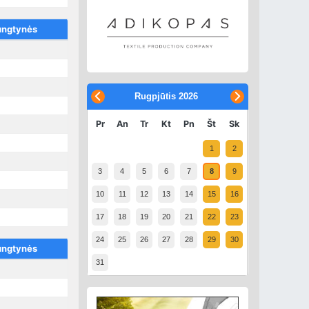
ungtynės
Rugpjūtis
2026
Pr
An
Tr
Kt
Pn
Št
Sk
1
2
3
4
5
6
7
8
9
10
11
12
13
14
15
16
17
18
19
20
21
22
23
24
25
26
27
28
29
30
ungtynės
31