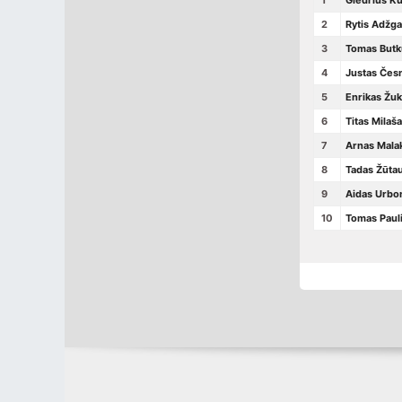
1
Giedrius Kur
2
Rytis Adžg
3
Tomas Butk
4
Justas Čes
5
Enrikas Žu
6
Titas Milaš
7
Arnas Mala
8
Tadas Žūta
9
Aidas Urbo
10
Tomas Paul