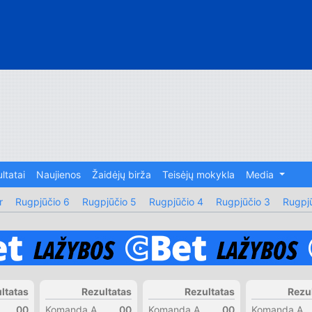
ltatai
Naujienos
Žaidėjų birža
Teisėjų mokykla
Media
r
Rugpjūčio 6
Rugpjūčio 5
Rugpjūčio 4
Rugpjūčio 3
Rugpjū
ltatas
Rezultatas
Rezultatas
Rezu
00
Komanda A
00
Komanda A
00
Komanda A