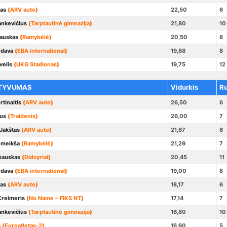
kas
(
ARV auto
)
22,50
6
ankevičius
(
Tarptautinė gimnazija
)
21,80
10
šauskas
(
Ramybėlė
)
20,50
8
edava
(
EBA international
)
19,88
8
velis
(
UKG Stadionas
)
19,75
12
TYVUMAS
Vidurkis
R
tinaitis
(
ARV auto
)
26,50
6
us
(
Traidenis
)
26,00
7
Jakštas
(
ARV auto
)
21,67
6
emeikša
(
Ramybėlė
)
21,29
7
nauskas
(
Didvyriai
)
20,45
11
edava
(
EBA international
)
19,00
8
kas
(
ARV auto
)
18,17
6
Kreimeris
(
No Name – FIKS NT
)
17,14
7
ankevičius
(
Tarptautinė gimnazija
)
16,80
10
s
(
Euroatletas-2
)
16,60
5