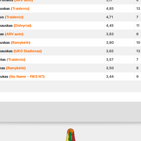
tinaitis
(
ARV auto
)
5,17
6
auskas
(
Traidenis
)
4,85
13
us
(
Traidenis
)
4,71
7
nauskas
(
Didvyriai
)
4,45
11
kas
(
ARV auto
)
3,83
6
auskas
(
Ramybėlė
)
3,80
10
kauskas
(
UKG Stadionas
)
3,62
13
utas
(
Traidenis
)
3,57
7
nas
(
Ramybėlė
)
3,50
8
iukas
(
No Name – FIKS NT
)
3,44
9