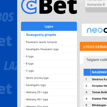
Komanda B
Lygos
Suaugusių grupės
Pavasario taurės turnyras
LYGOS GERIAUS
Savaitgalio Pavasario lyga
A lyga
Teigiami rodik
B lyga
C lyga
NAUDIN
Verslo įmonių lyga
1
Giedrius Kur
Savaitgalio lyga
2
Dovydas N
Veteranų 35+ lyga
3
Tomas Butk
4
Klaidas Pilk
Veteranų 40+ lyga
5
Mindaugas 
Veteranų 50+ lyga