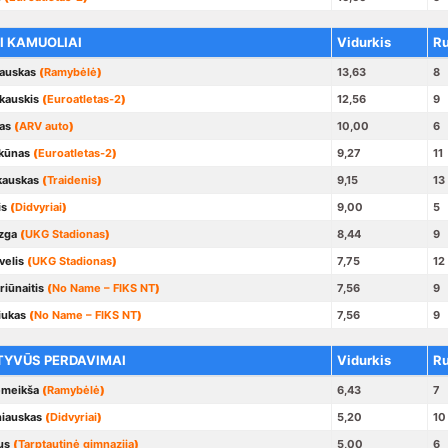
I KAMUOLIAI
Vidurkis
R
šauskas
(
Ramybėlė
)
13,63
8
kauskis
(
Euroatletas-2
)
12,56
9
as
(
ARV auto
)
10,00
6
ekūnas
(
Euroatletas-2
)
9,27
11
kauskas
(
Traidenis
)
9,15
13
is
(
Didvyriai
)
9,00
5
zga
(
UKG Stadionas
)
8,44
9
velis
(
UKG Stadionas
)
7,75
12
riūnaitis
(
No Name – FIKS NT
)
7,56
9
iukas
(
No Name – FIKS NT
)
7,56
9
TYVŪS PERDAVIMAI
Vidurkis
R
emeikša
(
Ramybėlė
)
6,43
7
iauskas
(
Didvyriai
)
5,20
10
us
(
Tarptautinė gimnazija
)
5,00
6