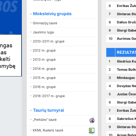
6
Enrikas Žu
Moksleivių grupės
7
Gintaras St
8
Dalius Gru
Gimnazijų taurė
9
Giorgi Gab
Jaunimo lyga
10
Aurimas Ga
2010-2011 m. grupė
2012 m. grupė
REZULTA
2013 m. grupė
1
Giedrius Kur
2014 m. grupė
2
Tomas Butk
2015 m. grupė
3
Mindaugas 
4
Dovydas N
2016 m. grupė
5
Justas Čes
2016-2017 m. grupė
6
Giorgi Gab
Taurių turnyrai
7
Enrikas Žu
8
Gabrielius 
„Perkūno“ taurė
9
Gintaras St
KKML Rudens taurė
10
Arnas Buly