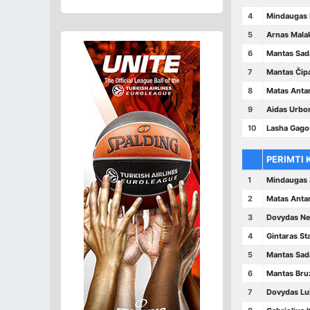
4
Mindaugas B
5
Arnas Mala
6
Mantas Sad
7
Mantas Čip
8
Matas Antan
9
Aidas Urbo
10
Lasha Gago
PERIMTI 
1
Mindaugas 
2
Matas Antan
3
Dovydas N
4
Gintaras St
5
Mantas Sad
6
Mantas Bru
7
Dovydas Lu