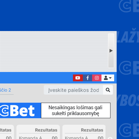
čio 2
ltatas
Rezultatas
Rezultatas
Rezul
00
Komanda A
00
Komanda A
00
Komanda A