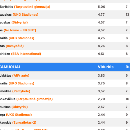
arčaitis
(
Tarptautinė gimnazija
)
5,00
7
kauskas
(
UKG Stadionas
)
4,77
13
auskas
(
Didvyriai
)
4,57
7
as
(
No Name – FIKS NT
)
4,57
7
aitis
(
UKG Stadionas
)
4,25
8
nas
(
Ramybėlė
)
4,25
8
shidze
(
EBA international
)
4,13
8
KAMUOLIAI
Vidurkis
R
Jakštas
(
ARV auto
)
3,83
6
aitis
(
UKG Stadionas
)
3,75
8
emeikša
(
Ramybėlė
)
3,57
7
ankevičius
(
Tarptautinė gimnazija
)
2,70
10
auskas
(
Didvyriai
)
2,57
7
zga
(
UKG Stadionas
)
2,44
9
kauskis
(
Euroatletas-2
)
2,44
9