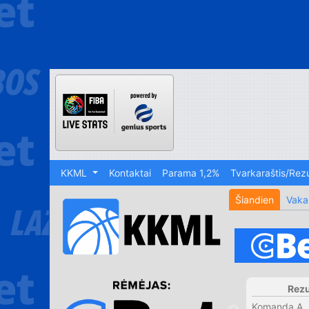
KKML
Kontaktai
Parama 1,2%
Tvarkaraštis/Rezu
Šiandien
Vaka
Rezu
Komanda A