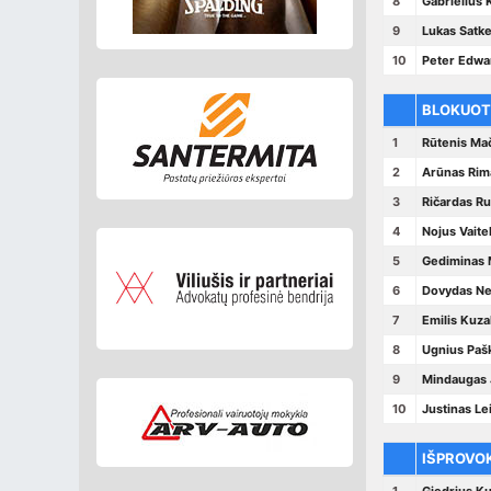
8
Gabrielius 
9
Lukas Satke
10
Peter Edwa
BLOKUOT
1
Rūtenis Ma
2
Arūnas Rim
3
Ričardas R
4
Nojus Vait
5
Gediminas 
6
Dovydas N
7
Emilis Kuza
8
Ugnius Paš
9
Mindaugas 
10
Justinas Le
IŠPROVO