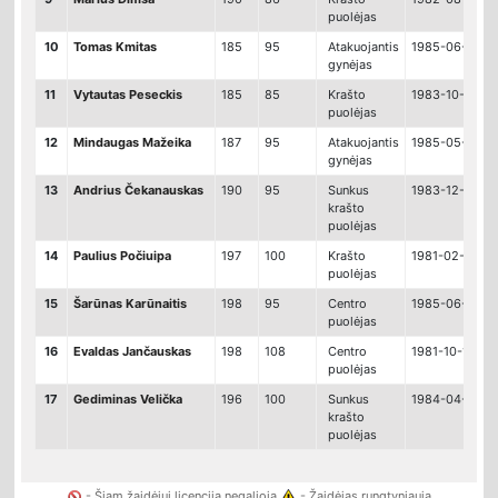
puolėjas
10
Tomas Kmitas
185
95
Atakuojantis
1985-06-26
gynėjas
11
Vytautas Peseckis
185
85
Krašto
1983-10-31
puolėjas
12
Mindaugas Mažeika
187
95
Atakuojantis
1985-05-28
gynėjas
13
Andrius Čekanauskas
190
95
Sunkus
1983-12-20
krašto
puolėjas
14
Paulius Počiuipa
197
100
Krašto
1981-02-27
puolėjas
15
Šarūnas Karūnaitis
198
95
Centro
1985-06-16
puolėjas
16
Evaldas Jančauskas
198
108
Centro
1981-10-13
puolėjas
17
Gediminas Velička
196
100
Sunkus
1984-04-25
krašto
puolėjas
- Šiam žaidėjui licencija negalioja
- Žaidėjas rungtyniauja