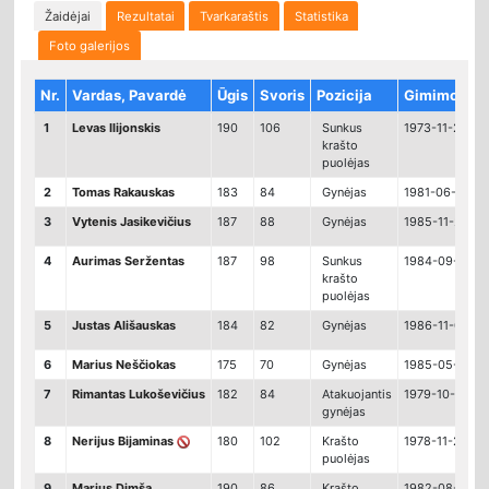
Žaidėjai
Rezultatai
Tvarkaraštis
Statistika
Foto galerijos
Nr.
Vardas, Pavardė
Ūgis
Svoris
Pozicija
Gimimo dat
1
Levas Ilijonskis
190
106
Sunkus
1973-11-21
krašto
puolėjas
2
Tomas Rakauskas
183
84
Gynėjas
1981-06-02
3
Vytenis Jasikevičius
187
88
Gynėjas
1985-11-21
4
Aurimas Seržentas
187
98
Sunkus
1984-09-28
krašto
puolėjas
5
Justas Ališauskas
184
82
Gynėjas
1986-11-05
6
Marius Neščiokas
175
70
Gynėjas
1985-05-19
7
Rimantas Lukoševičius
182
84
Atakuojantis
1979-10-21
gynėjas
8
Nerijus Bijaminas
180
102
Krašto
1978-11-23
puolėjas
9
Marius Dimša
190
86
Krašto
1982-08-27