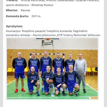
Treneris:
Artūras Kaminskas, Andrius Čekanauskas, Vytautas Peseckis,
sporto direktorius - Rimantas Norkus
Miestas:
Kaunas
Komanda įkurta:
2011 m.
Aprašymas:
Asociacijos “Krepšinio pasaulis” krepšinio komanda. Pagrindinis
komandos rėmėjas - Kaune įsikūrusios „KTR Turbinų Remontas“ dirbtuvės.