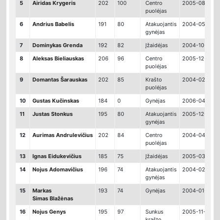
5
Airidas Krygeris
202
100
Centro
2005-08-15
puolėjas
6
Andrius Babelis
191
80
Atakuojantis
2004-05-07
gynėjas
7
Dominykas Grenda
192
82
Įžaidėjas
2004-10-07
8
Aleksas Bieliauskas
206
96
Centro
2005-12-03
puolėjas
9
Domantas Šarauskas
202
85
Krašto
2004-02-21
puolėjas
10
Gustas Kučinskas
184
0
Gynėjas
2006-04-14
11
Justas Stonkus
195
80
Atakuojantis
2005-12-31
gynėjas
12
Aurimas Andrulevičius
202
84
Centro
2004-04-02
puolėjas
13
Ignas Eidukevičius
185
75
Įžaidėjas
2005-03-16
14
Nojus Adomavičius
196
74
Atakuojantis
2004-02-06
gynėjas
15
Markas
193
74
Gynėjas
2004-01-09
Simas Blažėnas
16
Nojus Genys
195
97
Sunkus
2005-11-27
krašto