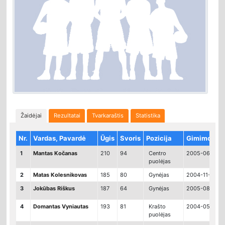
Žaidėjai
Rezultatai
Tvarkaraštis
Statistika
Nr.
Vardas, Pavardė
Ūgis
Svoris
Pozicija
Gimimo dat
1
Mantas Kočanas
210
94
Centro
2005-06-28
puolėjas
2
Matas Kolesnikovas
185
80
Gynėjas
2004-11-07
3
Jokūbas Riškus
187
64
Gynėjas
2005-08-03
4
Domantas Vyniautas
193
81
Krašto
2004-05-22
puolėjas