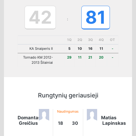
42
81
:
1Q
2Q
3Q
4Q
OT
KA Snaiperis II
5
10
16
11
-
Tornado KM 2012-
29
11
21
20
-
2013 Šilainiai
Rungtynių geriausieji
Naudingumas
Domantas
Matias
Greičius
Lapinskas
18
30