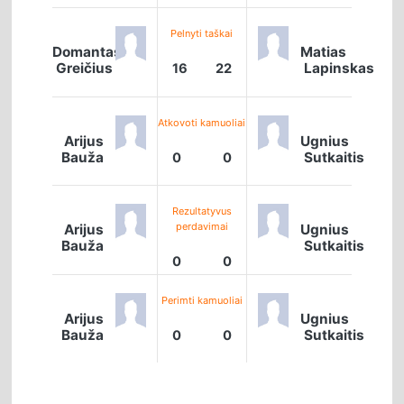
Pelnyti taškai
Domantas
Matias
Greičius
Lapinskas
16
22
Atkovoti kamuoliai
Arijus
Ugnius
Bauža
Sutkaitis
0
0
Rezultatyvus
perdavimai
Arijus
Ugnius
Bauža
Sutkaitis
0
0
Perimti kamuoliai
Arijus
Ugnius
Bauža
Sutkaitis
0
0