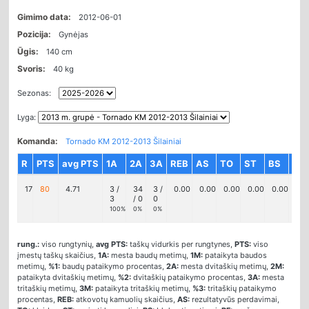
Gimimo data:
2012-06-01
Pozicija:
Gynėjas
Ūgis:
140 cm
Svoris:
40 kg
Sezonas:
Lyga:
Komanda:
Tornado KM 2012-2013 Šilainiai
R
PTS
avg PTS
1A
2A
3A
REB
AS
TO
ST
BS
PF
17
80
4.71
3 /
34
3 /
0.00
0.00
0.00
0.00
0.00
0.9
3
/ 0
0
100%
0%
0%
rung.:
viso rungtynių,
avg PTS:
taškų vidurkis per rungtynes,
PTS:
viso
įmestų taškų skaičius,
1A:
mesta baudų metimų,
1M:
pataikyta baudos
metimų,
%1:
baudų pataikymo procentas,
2A:
mesta dvitaškių metimų,
2M:
pataikyta dvitaškių metimų,
%2:
dvitaškių pataikymo procentas,
3A:
mesta
tritaškių metimų,
3M:
pataikyta tritaškių metimų,
%3:
tritaškių pataikymo
procentas,
REB:
atkovotų kamuolių skaičius,
AS:
rezultatyvūs perdavimai,