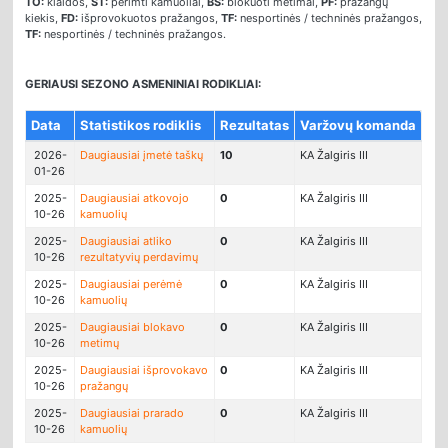
TO:
klaidos,
ST:
perimti kamuoliai,
BS:
blokuoti metimai,
PF:
pražangų
kiekis,
FD:
išprovokuotos pražangos,
TF:
nesportinės / techninės pražangos,
TF:
nesportinės / techninės pražangos.
GERIAUSI SEZONO ASMENINIAI RODIKLIAI:
Data
Statistikos rodiklis
Rezultatas
Varžovų komanda
2026-
Daugiausiai įmetė taškų
10
KA Žalgiris III
01-26
2025-
Daugiausiai atkovojo
0
KA Žalgiris III
10-26
kamuolių
2025-
Daugiausiai atliko
0
KA Žalgiris III
10-26
rezultatyvių perdavimų
2025-
Daugiausiai perėmė
0
KA Žalgiris III
10-26
kamuolių
2025-
Daugiausiai blokavo
0
KA Žalgiris III
10-26
metimų
2025-
Daugiausiai išprovokavo
0
KA Žalgiris III
10-26
pražangų
2025-
Daugiausiai prarado
0
KA Žalgiris III
10-26
kamuolių