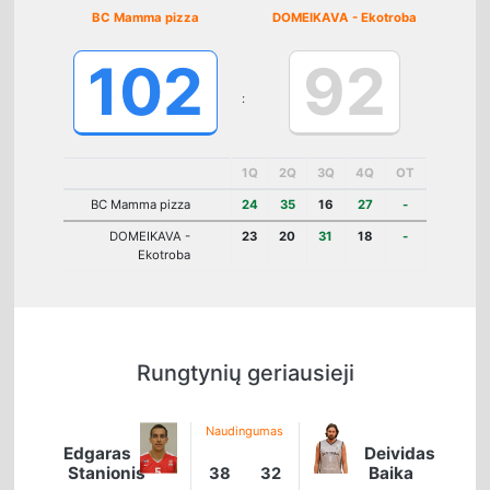
BC Mamma pizza
DOMEIKAVA - Ekotroba
102
92
:
1Q
2Q
3Q
4Q
OT
BC Mamma pizza
24
35
16
27
-
DOMEIKAVA -
23
20
31
18
-
Ekotroba
Rungtynių geriausieji
Naudingumas
Edgaras
Deividas
Stanionis
Baika
38
32