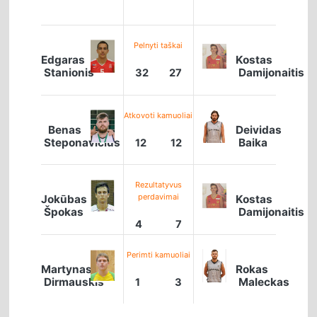
Pelnyti taškai
Edgaras
Kostas
Stanionis
Damijonaitis
32
27
Atkovoti kamuoliai
Benas
Deividas
Steponavičius
Baika
12
12
Rezultatyvus
perdavimai
Jokūbas
Kostas
Špokas
Damijonaitis
4
7
Perimti kamuoliai
Martynas
Rokas
Dirmauskis
Maleckas
1
3