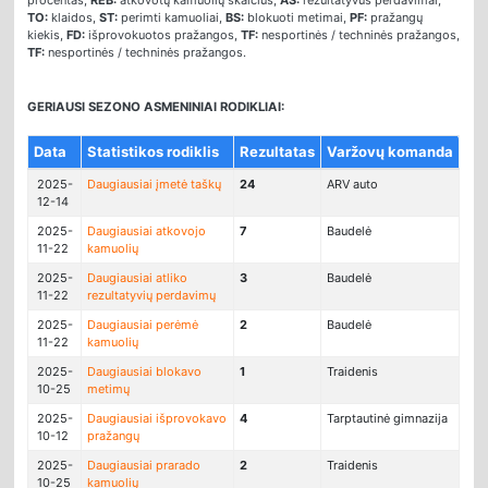
procentas,
REB:
atkovotų kamuolių skaičius,
AS:
rezultatyvūs perdavimai,
TO:
klaidos,
ST:
perimti kamuoliai,
BS:
blokuoti metimai,
PF:
pražangų
kiekis,
FD:
išprovokuotos pražangos,
TF:
nesportinės / techninės pražangos,
TF:
nesportinės / techninės pražangos.
GERIAUSI SEZONO ASMENINIAI RODIKLIAI:
Data
Statistikos rodiklis
Rezultatas
Varžovų komanda
2025-
Daugiausiai įmetė taškų
24
ARV auto
12-14
2025-
Daugiausiai atkovojo
7
Baudelė
11-22
kamuolių
2025-
Daugiausiai atliko
3
Baudelė
11-22
rezultatyvių perdavimų
2025-
Daugiausiai perėmė
2
Baudelė
11-22
kamuolių
2025-
Daugiausiai blokavo
1
Traidenis
10-25
metimų
2025-
Daugiausiai išprovokavo
4
Tarptautinė gimnazija
10-12
pražangų
2025-
Daugiausiai prarado
2
Traidenis
10-25
kamuolių