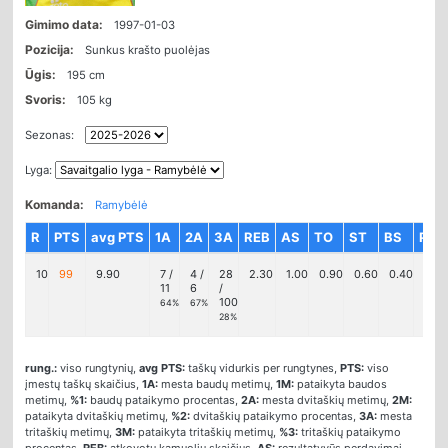
Gimimo data:
1997-01-03
Pozicija:
Sunkus krašto puolėjas
Ūgis:
195 cm
Svoris:
105 kg
Sezonas:
Lyga:
Komanda:
Ramybėlė
R
PTS
avg PTS
1A
2A
3A
REB
AS
TO
ST
BS
PF
10
99
9.90
7 /
4 /
28
2.30
1.00
0.90
0.60
0.40
1.70
11
6
/
100
64%
67%
28%
rung.:
viso rungtynių,
avg PTS:
taškų vidurkis per rungtynes,
PTS:
viso
įmestų taškų skaičius,
1A:
mesta baudų metimų,
1M:
pataikyta baudos
metimų,
%1:
baudų pataikymo procentas,
2A:
mesta dvitaškių metimų,
2M:
pataikyta dvitaškių metimų,
%2:
dvitaškių pataikymo procentas,
3A:
mesta
tritaškių metimų,
3M:
pataikyta tritaškių metimų,
%3:
tritaškių pataikymo