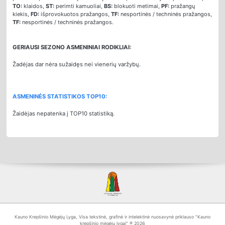
TO:
klaidos,
ST:
perimti kamuoliai,
BS:
blokuoti metimai,
PF:
pražangų
kiekis,
FD:
išprovokuotos pražangos,
TF:
nesportinės / techninės pražangos,
TF:
nesportinės / techninės pražangos.
GERIAUSI SEZONO ASMENINIAI RODIKLIAI:
Žadėjas dar nėra sužaidęs nei vienerių varžybų.
ASMENINĖS STATISTIKOS TOP10:
Žaidėjas nepatenka į TOP10 statistiką.
Kauno Krepšinio Mėgėjų Lyga, Visa tekstinė, grafinė ir intelektinė nuosavynė priklauso "Kauno
krepšinio mėgėjų lygai" ® 2026