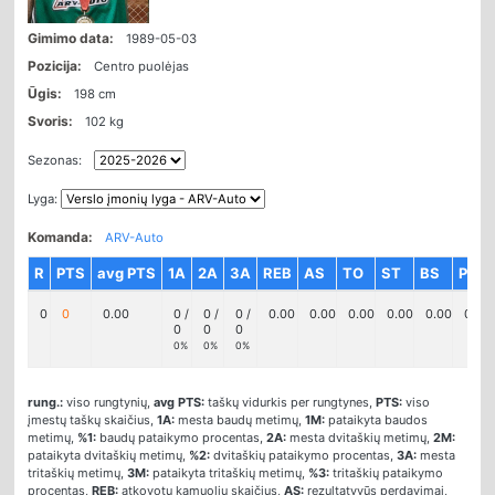
Gimimo data:
1989-05-03
Pozicija:
Centro puolėjas
Ūgis:
198 cm
Svoris:
102 kg
Sezonas:
Lyga:
Komanda:
ARV-Auto
R
PTS
avg PTS
1A
2A
3A
REB
AS
TO
ST
BS
PF
0
0
0.00
0 /
0 /
0 /
0.00
0.00
0.00
0.00
0.00
0.00
0
0
0
0%
0%
0%
rung.:
viso rungtynių,
avg PTS:
taškų vidurkis per rungtynes,
PTS:
viso
įmestų taškų skaičius,
1A:
mesta baudų metimų,
1M:
pataikyta baudos
metimų,
%1:
baudų pataikymo procentas,
2A:
mesta dvitaškių metimų,
2M:
pataikyta dvitaškių metimų,
%2:
dvitaškių pataikymo procentas,
3A:
mesta
tritaškių metimų,
3M:
pataikyta tritaškių metimų,
%3:
tritaškių pataikymo
procentas,
REB:
atkovotų kamuolių skaičius,
AS:
rezultatyvūs perdavimai,