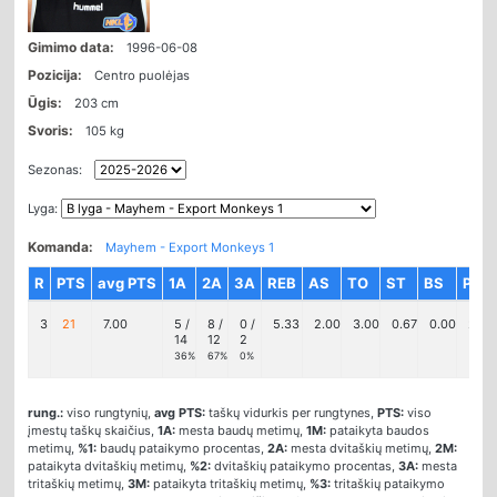
Gimimo data:
1996-06-08
Pozicija:
Centro puolėjas
Ūgis:
203 cm
Svoris:
105 kg
Sezonas:
Lyga:
Komanda:
Mayhem - Export Monkeys 1
R
PTS
avg PTS
1A
2A
3A
REB
AS
TO
ST
BS
PF
3
21
7.00
5 /
8 /
0 /
5.33
2.00
3.00
0.67
0.00
2.33
14
12
2
36%
67%
0%
rung.:
viso rungtynių,
avg PTS:
taškų vidurkis per rungtynes,
PTS:
viso
įmestų taškų skaičius,
1A:
mesta baudų metimų,
1M:
pataikyta baudos
metimų,
%1:
baudų pataikymo procentas,
2A:
mesta dvitaškių metimų,
2M:
pataikyta dvitaškių metimų,
%2:
dvitaškių pataikymo procentas,
3A:
mesta
tritaškių metimų,
3M:
pataikyta tritaškių metimų,
%3:
tritaškių pataikymo