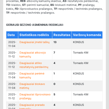
procentas,
REB:
atkovotų kamuolių skaičius,
AS:
rezultatyvūs perdavimai,
TO:
klaidos,
ST:
perimti kamuoliai,
BS:
blokuoti metimai,
PF:
pražangų
kiekis,
FD:
išprovokuotos pražangos,
TF:
nesportinės / techninės pražangos,
TF:
nesportinės / techninės pražangos.
GERIAUSI SEZONO ASMENINIAI RODIKLIAI:
Data
Statistikos rodiklis
Rezultatas
Varžovų komanda
2025-
Daugiausiai įmetė taškų
13
KONSUS
11-04
2025-
Daugiausiai atkovojo
7
Tornado KM
11-12
kamuolių
2025-
Daugiausiai atliko
4
Tornado KM
11-12
rezultatyvių perdavimų
2025-
Daugiausiai perėmė
1
KONSUS
11-04
kamuolių
2025-
Daugiausiai blokavo
0
KONSUS
11-04
metimų
2025-
Daugiausiai išprovokavo
5
Tornado KM
11-12
pražangų
2025-
Daugiausiai prarado
4
KONSUS
11-04
kamuolių