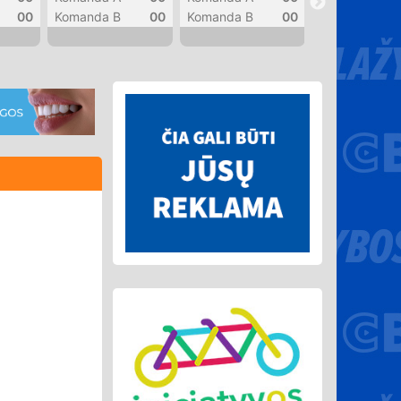
00
Komanda B
00
Komanda B
00
Komanda B