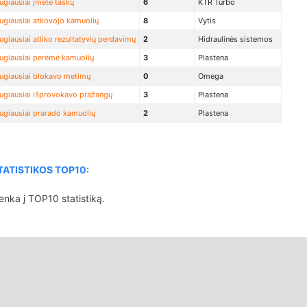
ugiausiai įmetė taškų
6
KTR Turbo
ugiausiai atkovojo kamuolių
8
Vytis
ugiausiai atliko rezultatyvių perdavimų
2
Hidraulinės sistemos
ugiausiai perėmė kamuolių
3
Plastena
ugiausiai blokavo metimų
0
Omega
ugiausiai išprovokavo pražangų
3
Plastena
ugiausiai prarado kamuolių
2
Plastena
ATISTIKOS TOP10:
enka į TOP10 statistiką.