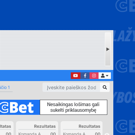
čio 1
ltatas
Rezultatas
Rezultatas
Rezul
00
Komanda A
00
Komanda A
00
Komanda A