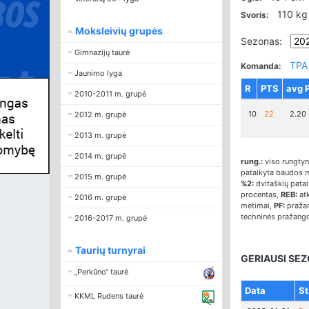
110 kg
Svoris:
Moksleivių grupės
Sezonas:
Gimnazijų taurė
TPA
Komanda:
Jaunimo lyga
R
PTS
avg 
2010-2011 m. grupė
10
22
2.20
2012 m. grupė
2013 m. grupė
2014 m. grupė
rung.:
viso rungtyn
pataikyta baudos 
2015 m. grupė
%2:
dvitaškių pata
procentas,
REB:
atk
2016 m. grupė
metimai,
PF:
pražan
techninės pražang
2016-2017 m. grupė
Taurių turnyrai
GERIAUSI SEZ
„Perkūno“ taurė
Data
St
KKML Rudens taurė