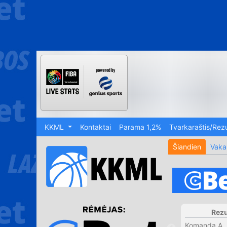
KKML
Kontaktai
Parama 1,2%
Tvarkaraštis/Rezu
Šiandien
Vaka
Rezu
Komanda A