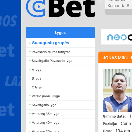
Komanda B
Lygos
Suaugusių grupės
Pavasario taurės turnyras
JONAS MIKU
Savaitgalio Pavasario lyga
A lyga
B lyga
C lyga
Verslo įmonių lyga
Savaitgalio lyga
Veteranų 35+ lyga
1
Gimimo data:
Veteranų 40+ lyga
Centr
Pozicija:
194 cm
Ūgis:
Veteranų 50+ lyga