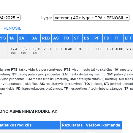
Lyga:
 - PENOSIL
PTS
1A
2A
3A
REB
AS
TO
ST
BS
PF
FD
TF
EFF
1 / 4
9 / 20
1 / 11
2.50
0.50
0.40
0.70
0.00
1.00
0.60
0.00
2.7
25%
45%
9%
ių,
avg PTS:
taškų vidurkis per rungtynes,
PTS:
viso įmestų taškų skaičius,
1A:
mesta b
metimų,
%1:
baudų pataikymo procentas,
2A:
mesta dvitaškių metimų,
2M:
pataikyta dv
ikymo procentas,
3A:
mesta tritaškių metimų,
3M:
pataikyta tritaškių metimų,
%3:
trita
ovotų kamuolių skaičius,
AS:
rezultatyvūs perdavimai,
TO:
klaidos,
ST:
perimti kamuol
gų kiekis,
FD:
išprovokuotos pražangos,
TF:
nesportinės / techninės pražangos,
TF:
ne
os.
ONO ASMENINIAI RODIKLIAI:
atistikos rodiklis
Rezultatas
Varžovų komanda