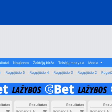
ltatai
Naujienos
Žaidėjų birža
Teisėjų mokykla
Media
r
Rugpjūčio 5
Rugpjūčio 4
Rugpjūčio 3
Rugpjūčio 2
Rugpjū
ltatas
Rezultatas
Rezultatas
Rezu
00
Komanda A
00
Komanda A
00
Komanda A