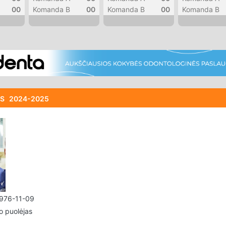
00
Komanda B
00
Komanda B
00
Komanda B
LIS
2024-2025
976-11-09
o puolėjas