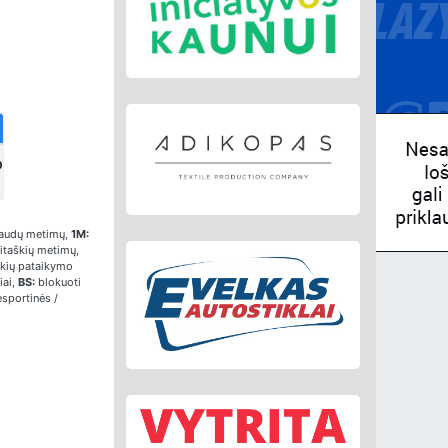
0
audų metimų,
1M:
itaškių metimų,
škių pataikymo
iai,
BS:
blokuoti
sportinės /