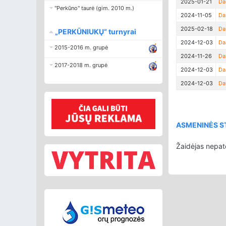
2025-01-21
Da
"Perkūno" taurė (gim. 2010 m.)
2024-11-05
Da
2025-02-18
Da
„PERKŪNIUKŲ“ turnyrai
2024-12-03
Da
2015-2016 m. grupė
2024-11-26
Da
2017-2018 m. grupė
2024-12-03
Da
2024-12-03
Da
ASMENINĖS ST
Žaidėjas nepat