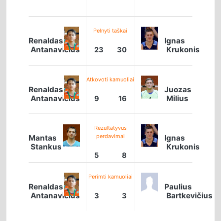
Pelnyti taškai
Renaldas
Ignas
Antanavičius
Krukonis
23
30
Atkovoti kamuoliai
Renaldas
Juozas
Antanavičius
Milius
9
16
Rezultatyvus
perdavimai
Mantas
Ignas
Stankus
Krukonis
5
8
Perimti kamuoliai
Renaldas
Paulius
Antanavičius
Bartkevičius
3
3