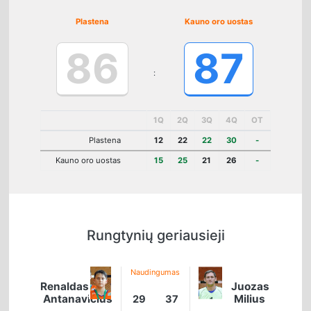
Plastena
Kauno oro uostas
86
87
:
1Q
2Q
3Q
4Q
OT
Plastena
12
22
22
30
-
Kauno oro uostas
15
25
21
26
-
Rungtynių geriausieji
Naudingumas
Renaldas
Juozas
Antanavičius
Milius
29
37