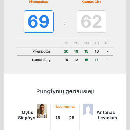
Pikenpokas
Kaunas City
69
62
:
1Q
2Q
3Q
4Q
OT
Pikenpokas
20
18
15
16
-
Kaunas City
18
12
15
17
-
Rungtynių geriausieji
Naudingumas
Gytis
Antanas
Slapšys
Levickas
18
28