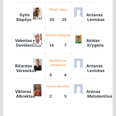
Pelnyti taškai
Gytis
Antanas
Slapšys
Levickas
20
25
Atkovoti kamuoliai
Valentas
Airidas
Dovidavičius
Krygeris
14
7
Rezultatyvus
perdavimai
Ričardas
Antanas
Versockas
Levickas
5
4
Perimti kamuoliai
Viktoras
Arūnas
Albrektas
Matulevičius
2
5