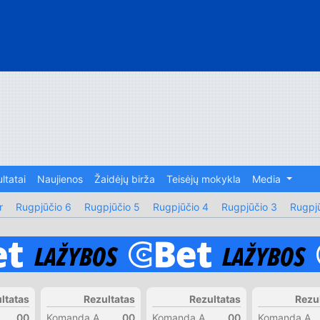
ltatai
Naujienos
Žaidėjų birža
Teisėjų mokykla
Media
r
Rugpjūčio 6
Rugpjūčio 5
Rugpjūčio 4
Rugpjūčio 3
Rugpjū
ltatas
Rezultatas
Rezultatas
Rezu
00
Komanda A
00
Komanda A
00
Komanda A