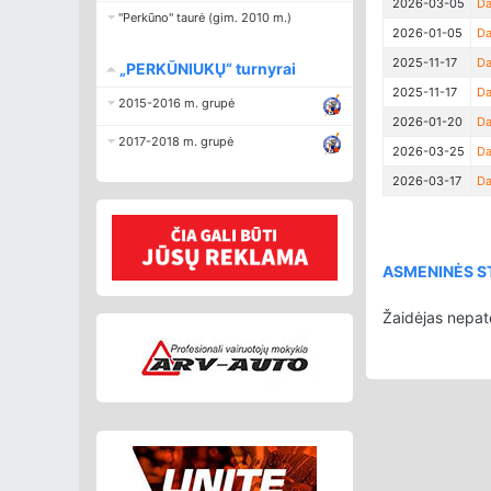
2026-03-05
Da
"Perkūno" taurė (gim. 2010 m.)
2026-01-05
Da
2025-11-17
Da
„PERKŪNIUKŲ“ turnyrai
2025-11-17
Da
2015-2016 m. grupė
2026-01-20
Da
2017-2018 m. grupė
2026-03-25
Da
2026-03-17
Da
ASMENINĖS ST
Žaidėjas nepat