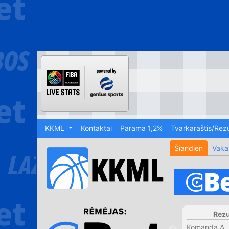
KKML
Kontaktai
Parama 1,2%
Tvarkaraštis/Rezu
Šiandien
Vaka
Rezu
Komanda A