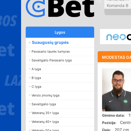
Komanda B
Lygos
Suaugusių grupės
Pavasario taurės turnyras
MODESTAS G
Savaitgalio Pavasario lyga
A lyga
B lyga
C lyga
Verslo įmonių lyga
Savaitgalio lyga
Veteranų 35+ lyga
1
Gimimo data:
Veteranų 40+ lyga
Centr
Pozicija:
207 cm
Ūgis:
Veteranų 50+ lyga