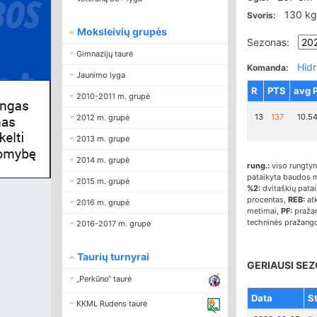
130 kg
Svoris:
Moksleivių grupės
Sezonas:
Gimnazijų taurė
Hidr
Komanda:
Jaunimo lyga
R
PTS
avg 
2010-2011 m. grupė
13
137
10.5
2012 m. grupė
2013 m. grupė
2014 m. grupė
rung.:
viso rungtyn
pataikyta baudos 
2015 m. grupė
%2:
dvitaškių pata
procentas,
REB:
atk
2016 m. grupė
metimai,
PF:
pražan
techninės pražang
2016-2017 m. grupė
Taurių turnyrai
GERIAUSI SEZ
„Perkūno“ taurė
Data
St
KKML Rudens taurė