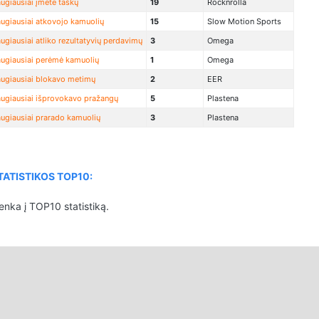
ugiausiai įmetė taškų
19
Rocknrolla
ugiausiai atkovojo kamuolių
15
Slow Motion Sports
ugiausiai atliko rezultatyvių perdavimų
3
Omega
ugiausiai perėmė kamuolių
1
Omega
ugiausiai blokavo metimų
2
EER
ugiausiai išprovokavo pražangų
5
Plastena
ugiausiai prarado kamuolių
3
Plastena
ATISTIKOS TOP10:
enka į TOP10 statistiką.