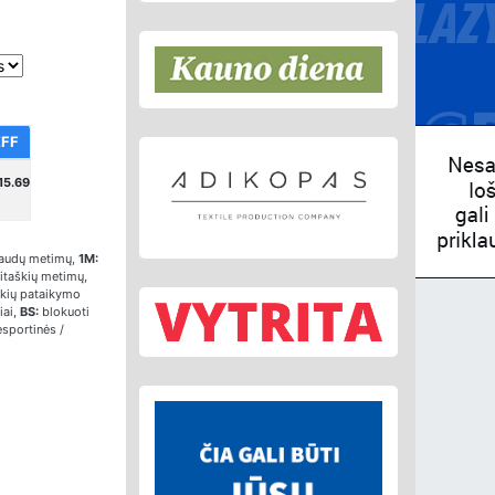
EFF
15.69
audų metimų,
1M:
itaškių metimų,
škių pataikymo
iai,
BS:
blokuoti
sportinės /