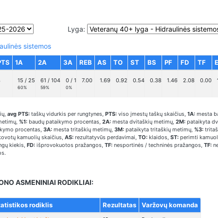
Lyga:
aulinės sistemos
PTS
1A
2A
3A
REB
AS
TO
ST
BS
PF
FD
TF
4
15 / 25
61 / 104
0 / 1
7.00
1.69
0.92
0.54
0.38
1.46
2.08
0.00
60%
59%
0%
ių,
avg PTS:
taškų vidurkis per rungtynes,
PTS:
viso įmestų taškų skaičius,
1A:
mesta b
metimų,
%1:
baudų pataikymo procentas,
2A:
mesta dvitaškių metimų,
2M:
pataikyta dv
ikymo procentas,
3A:
mesta tritaškių metimų,
3M:
pataikyta tritaškių metimų,
%3:
trita
ovotų kamuolių skaičius,
AS:
rezultatyvūs perdavimai,
TO:
klaidos,
ST:
perimti kamuol
gų kiekis,
FD:
išprovokuotos pražangos,
TF:
nesportinės / techninės pražangos,
TF:
ne
os.
ONO ASMENINIAI RODIKLIAI:
atistikos rodiklis
Rezultatas
Varžovų komanda