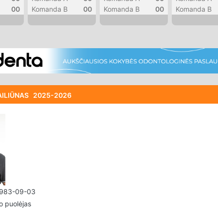
00
Komanda B
00
Komanda B
00
Komanda B
AILIŪNAS
2025-2026
983-09-03
o puolėjas