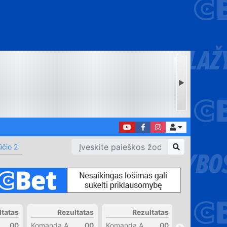
čio 2
ltatas
Rezultatas
Rezultatas
Rezul
00
Komanda A
00
Komanda A
00
Komanda A