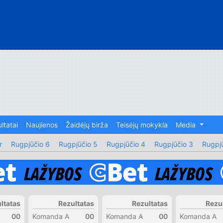
ltatai
Naujienos
Žaidėjų birža
Teisėjų mokykla
Media
r
Rugpjūčio 6
Rugpjūčio 5
Rugpjūčio 4
Rugpjūčio 3
Rugpjū
ltatas
Rezultatas
Rezultatas
Rezu
00
Komanda A
00
Komanda A
00
Komanda A