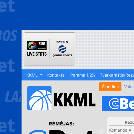
KKML
Kontaktai
Parama 1,2%
Tvarkaraštis/Rezu
Šiandien
Vaka
Rezu
Komanda A