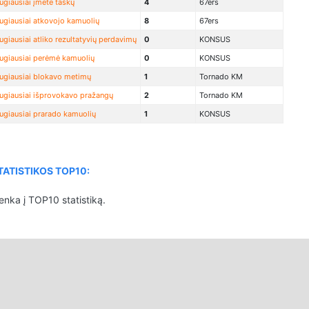
ugiausiai įmetė taškų
4
67ers
ugiausiai atkovojo kamuolių
8
67ers
ugiausiai atliko rezultatyvių perdavimų
0
KONSUS
ugiausiai perėmė kamuolių
0
KONSUS
ugiausiai blokavo metimų
1
Tornado KM
ugiausiai išprovokavo pražangų
2
Tornado KM
ugiausiai prarado kamuolių
1
KONSUS
ATISTIKOS TOP10:
enka į TOP10 statistiką.