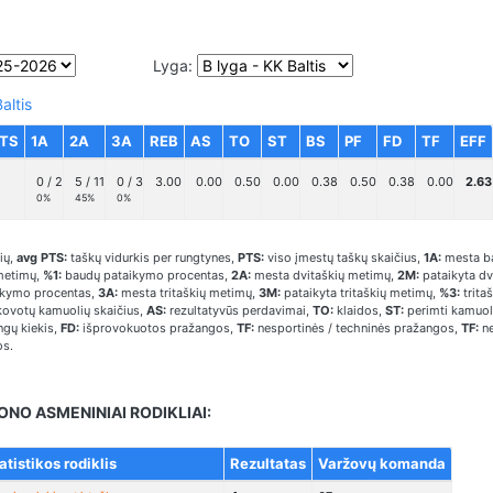
Lyga:
altis
PTS
1A
2A
3A
REB
AS
TO
ST
BS
PF
FD
TF
EFF
0 / 2
5 / 11
0 / 3
3.00
0.00
0.50
0.00
0.38
0.50
0.38
0.00
2.63
0%
45%
0%
ių,
avg PTS:
taškų vidurkis per rungtynes,
PTS:
viso įmestų taškų skaičius,
1A:
mesta b
metimų,
%1:
baudų pataikymo procentas,
2A:
mesta dvitaškių metimų,
2M:
pataikyta dv
ikymo procentas,
3A:
mesta tritaškių metimų,
3M:
pataikyta tritaškių metimų,
%3:
trita
ovotų kamuolių skaičius,
AS:
rezultatyvūs perdavimai,
TO:
klaidos,
ST:
perimti kamuol
gų kiekis,
FD:
išprovokuotos pražangos,
TF:
nesportinės / techninės pražangos,
TF:
ne
os.
ONO ASMENINIAI RODIKLIAI:
atistikos rodiklis
Rezultatas
Varžovų komanda