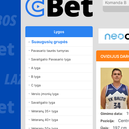
Komanda B
Lygos
Suaugusių grupės
Pavasario taurės turnyras
OVIDIJUS DA
Savaitgalio Pavasario lyga
A lyga
B lyga
C lyga
Verslo įmonių lyga
Savaitgalio lyga
Veteranų 35+ lyga
1
Gimimo data:
Veteranų 40+ lyga
Centr
Pozicija:
197 cm
Ūgis:
Veteranų 50+ lyga