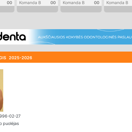
00
Komanda B
00
Komanda B
00
Komanda B
RGIS
2025-2026
996-02-27
o puolėjas