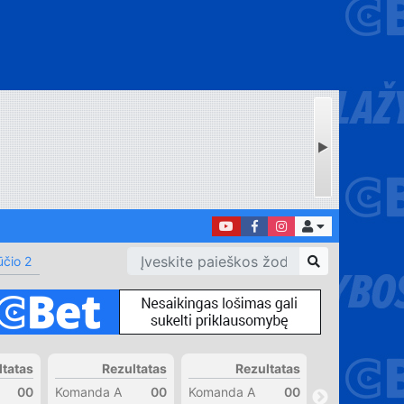
čio 2
ltatas
Rezultatas
Rezultatas
Rezul
00
Komanda A
00
Komanda A
00
Komanda A