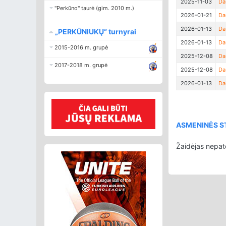
2025-11-03
Da
"Perkūno" taurė (gim. 2010 m.)
2026-01-21
Da
2026-01-13
Da
„PERKŪNIUKŲ“ turnyrai
2026-01-13
Da
2015-2016 m. grupė
2025-12-08
Da
2017-2018 m. grupė
2025-12-08
Da
2026-01-13
Da
ASMENINĖS ST
Žaidėjas nepat