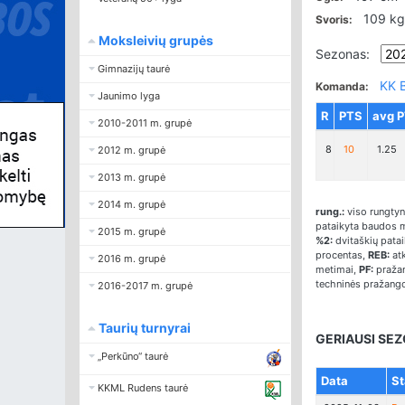
109 kg
Svoris:
Moksleivių grupės
Sezonas:
Gimnazijų taurė
KK B
Komanda:
Jaunimo lyga
R
PTS
avg 
2010-2011 m. grupė
8
10
1.25
2012 m. grupė
2013 m. grupė
2014 m. grupė
rung.:
viso rungtyn
pataikyta baudos 
2015 m. grupė
%2:
dvitaškių pata
procentas,
REB:
atk
2016 m. grupė
metimai,
PF:
pražan
techninės pražang
2016-2017 m. grupė
Taurių turnyrai
GERIAUSI SEZ
„Perkūno“ taurė
Data
St
KKML Rudens taurė