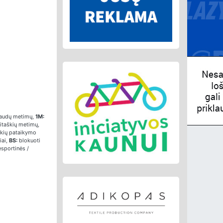
audų metimų,
1M:
itaškių metimų,
škių pataikymo
iai,
BS:
blokuoti
sportinės /