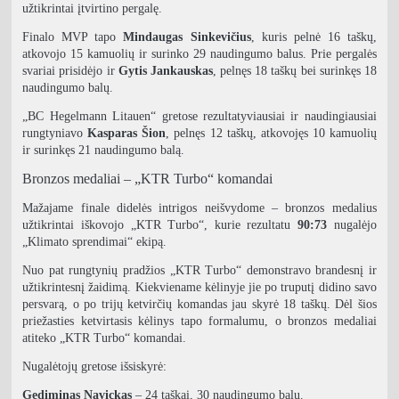
užtikrintai įtvirtino pergalę.
Finalo MVP tapo
Mindaugas Sinkevičius
, kuris pelnė 16 taškų,
atkovojo 15 kamuolių ir surinko 29 naudingumo balus. Prie pergalės
svariai prisidėjo ir
Gytis Jankauskas
, pelnęs 18 taškų bei surinkęs 18
naudingumo balų.
„BC Hegelmann Litauen“ gretose rezultatyviausiai ir naudingiausiai
rungtyniavo
Kasparas Šion
, pelnęs 12 taškų, atkovojęs 10 kamuolių
ir surinkęs 21 naudingumo balą.
Bronzos medaliai – „KTR Turbo“ komandai
Mažajame finale didelės intrigos neišvydome – bronzos medalius
užtikrintai iškovojo „KTR Turbo“, kurie rezultatu
90:73
nugalėjo
„Klimato sprendimai“ ekipą.
Nuo pat rungtynių pradžios „KTR Turbo“ demonstravo brandesnį ir
užtikrintesnį žaidimą. Kiekviename kėlinyje jie po truputį didino savo
persvarą, o po trijų ketvirčių komandas jau skyrė 18 taškų. Dėl šios
priežasties ketvirtasis kėlinys tapo formalumu, o bronzos medaliai
atiteko „KTR Turbo“ komandai.
Nugalėtojų gretose išsiskyrė:
Gediminas Navickas
– 24 taškai, 30 naudingumo balų.