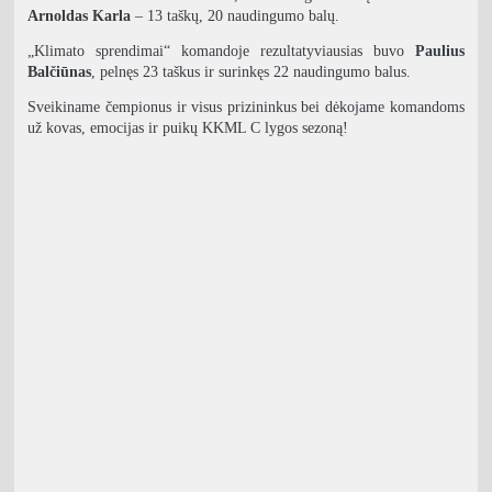
Arnoldas Karla
– 13 taškų, 20 naudingumo balų.
„Klimato sprendimai“ komandoje rezultatyviausias buvo
Paulius
Balčiūnas
, pelnęs 23 taškus ir surinkęs 22 naudingumo balus.
Sveikiname čempionus ir visus prizininkus bei dėkojame komandoms
už kovas, emocijas ir puikų KKML C lygos sezoną!