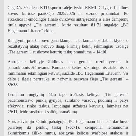
Gegužės 30 dieną KTU sporto salėje įvyko KKML C lygos finalinės
kovos, kuriose paaiškėjo 2025/2026 m. sezono prizininkai. Po
atkaklios ir emocingos finalo dvikovos antrą sezoną iš eilės čempionų
titulą apgynė „Tie geresni“, kurie rezultatu
81:71
nugalėjo „BC
Hegelmann Litauen“ ekipą.
Rungtynių pradžia buvo gana klampi – abi komandos dažnai klydo, o
rezultatyvių atakų nebuvo daug. Pirmąjį kėlinį sėkmingiau užbaigė
„Tie geresni“, susikrovę keturių taškų pranašumą –
14:10
.
Antrajame kėlinyje žaidimas tapo gerokai rezultatyvesnis ir
patrauklesnis žiūrovams. Komandos keitėsi sėkmingomis atakomis, o
minimaliai sėkmingiau ketvirtį sužaidė „BC Hegelmann Litauen“. Vis
dėlto į ilgąją pertrauką su nežymia persvara išėjo „Tie geresni“ –
39:38
.
Lemiamu rungtynių lūžiu tapo trečiasis kėlinys. „Tie geresni“
pademonstravo puikią gynybą, surakino varžovų puolimą ir patys
efektyviai rinko taškus. Įspūdingai sužaistas ketvirtis, laimėtas net
29:11
, leido susikrauti solidų pranašumą.
Nors ketvirtojo kėlinio pabaigoje „BC Hegelmann Litauen“ dar buvo
priartėję iki penkių taškų (
76:71
), čempionai lemiamomis
akimirkomis išliko ramūs, apsigynė keliose svarbiose atakose ir