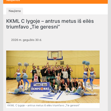
Naujiena
KKML C lygoje – antrus metus iš eilės
triumfavo „Tie geresni“
2026 m. gegužės 30 d.
KKML C lygoje – antrus metus iš eilės triumfavo „Tie geresni“