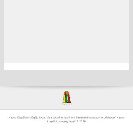
Kauno Krepšinio Mėgėjų Lyga, Visa tekstinė, grafinė ir intelektinė nuosavynė priklauso "Kauno
krepšinio mėgėjų lygai" ® 2026