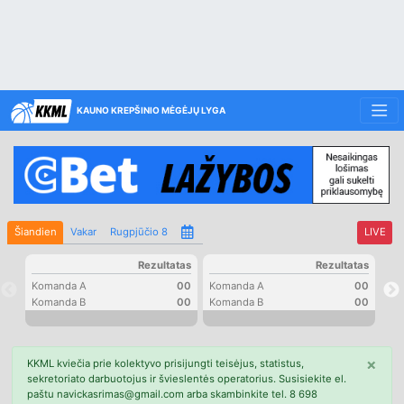
KAUNO KREPŠINIO MĖGĖJŲ LYGA
Šiandien
Vakar
Rugpjūčio 8
LIVE
Rezultatas
Rezultatas
Komanda A
00
Komanda A
00
Ko
Komanda B
00
Komanda B
00
Ko
×
KKML kviečia prie kolektyvo prisijungti teisėjus, statistus,
sekretoriato darbuotojus ir švieslentės operatorius. Susisiekite el.
paštu navickasrimas@gmail.com arba skambinkite tel. 8 698