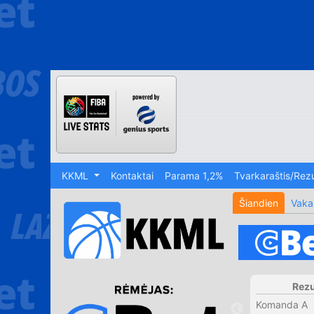
KKML
Kontaktai
Parama 1,2%
Tvarkaraštis/Rezu
Šiandien
Vaka
Rezu
Komanda A