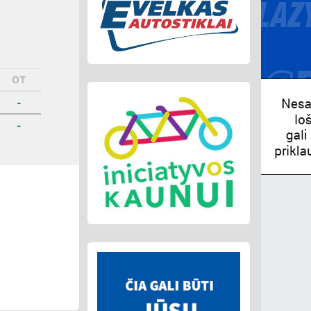
OT
-
-