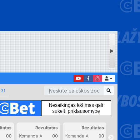
 31
ltatas
Rezultatas
Rezultatas
Rezul
00
Komanda A
00
Komanda A
00
Komanda A