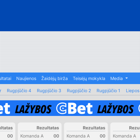
ltatai
Naujienos
Žaidėjų birža
Teisėjų mokykla
Media
r
Rugpjūčio 4
Rugpjūčio 3
Rugpjūčio 2
Rugpjūčio 1
Liepos
ltatas
Rezultatas
Rezultatas
Rezu
00
Komanda A
00
Komanda A
00
Komanda A