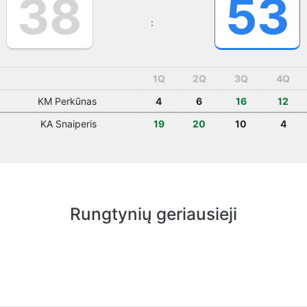
38
53
:
1Q
2Q
3Q
4Q
KM Perkūnas
4
6
16
12
KA Snaiperis
19
20
10
4
Rungtynių geriausieji