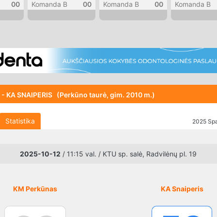
00
Komanda B
00
Komanda B
00
Komanda B
 KA SNAIPERIS (Perkūno taurė, gim. 2010 m.)
Statistika
2025 Spal
2025-10-12
/ 11:15 val. / KTU sp. salė, Radvilėnų pl. 19
KM Perkūnas
KA Snaiperis