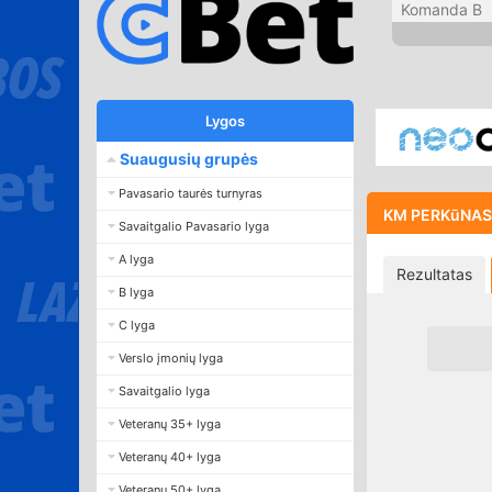
Komanda B
Lygos
Suaugusių grupės
Pavasario taurės turnyras
KM PERKūNAS -
Savaitgalio Pavasario lyga
A lyga
Rezultatas
B lyga
C lyga
Verslo įmonių lyga
Savaitgalio lyga
Veteranų 35+ lyga
Veteranų 40+ lyga
Veteranų 50+ lyga