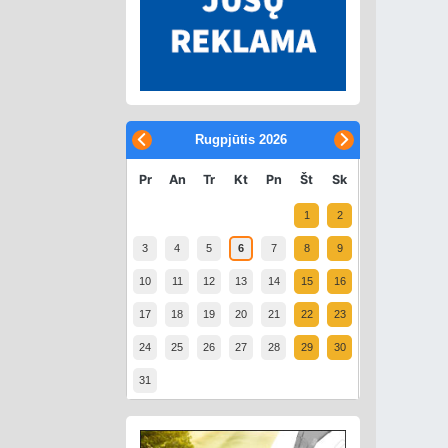
Rugpjūtis
2026
Pr
An
Tr
Kt
Pn
Št
Sk
1
2
3
4
5
6
7
8
9
10
11
12
13
14
15
16
17
18
19
20
21
22
23
24
25
26
27
28
29
30
31