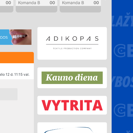
00
Komanda B
00
Komanda B
00
Komanda B
io 12 d. 11:15 val.